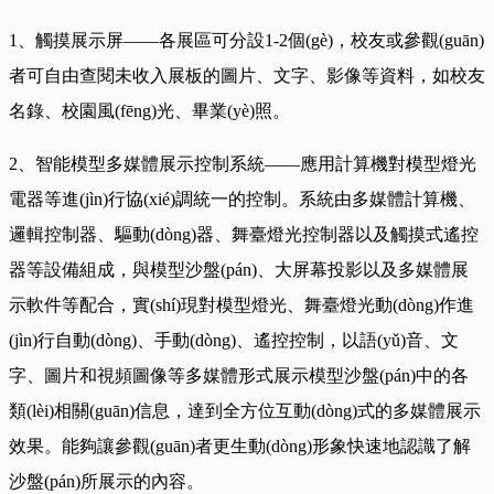
1、觸摸展示屏——各展區可分設1-2個(gè)，校友或參觀(guān)
者可自由查閱未收入展板的圖片、文字、影像等資料，如校友
名錄、校園風(fēng)光、畢業(yè)照。
2、智能模型多媒體展示控制系統——應用計算機對模型燈光
電器等進(jìn)行協(xié)調統一的控制。系統由多媒體計算機、
邏輯控制器、驅動(dòng)器、舞臺燈光控制器以及觸摸式遙控
器等設備組成，與模型沙盤(pán)、大屏幕投影以及多媒體展
示軟件等配合，實(shí)現對模型燈光、舞臺燈光動(dòng)作進
(jìn)行自動(dòng)、手動(dòng)、遙控控制，以語(yǔ)音、文
字、圖片和視頻圖像等多媒體形式展示模型沙盤(pán)中的各
類(lèi)相關(guān)信息，達到全方位互動(dòng)式的多媒體展示
效果。能夠讓參觀(guān)者更生動(dòng)形象快速地認識了解
沙盤(pán)所展示的內容。