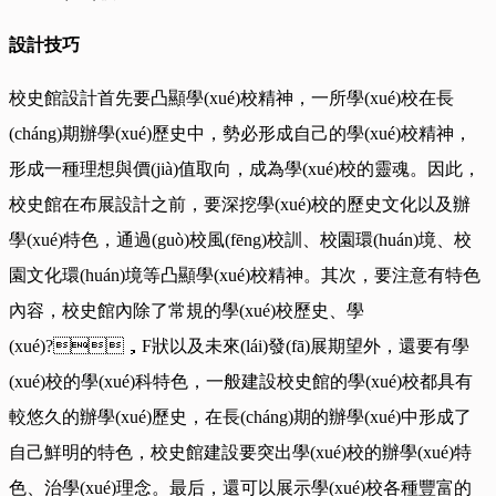
設計技巧
校史館設計首先要凸顯學(xué)校精神，一所學(xué)校在長
(cháng)期辦學(xué)歷史中，勢必形成自己的學(xué)校精神，
形成一種理想與價(jià)值取向，成為學(xué)校的靈魂。因此，
校史館在布展設計之前，要深挖學(xué)校的歷史文化以及辦
學(xué)特色，通過(guò)校風(fēng)校訓、校園環(huán)境、校
園文化環(huán)境等凸顯學(xué)校精神。其次，要注意有特色
內容，校史館內除了常規的學(xué)校歷史、學
(xué)?，F狀以及未來(lái)發(fā)展期望外，還要有學
(xué)校的學(xué)科特色，一般建設校史館的學(xué)校都具有
較悠久的辦學(xué)歷史，在長(cháng)期的辦學(xué)中形成了
自己鮮明的特色，校史館建設要突出學(xué)校的辦學(xué)特
色、治學(xué)理念。最后，還可以展示學(xué)校各種豐富的