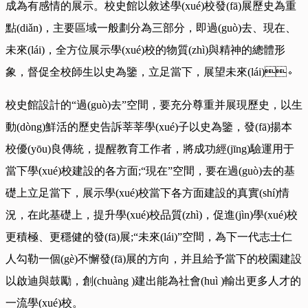
成為有感情的展示。校史館以敘述學(xué)校發(fā)展歷史為重
點(diǎn)，主要區域一般劃分為三部分，即過(guò)去、現在、
未來(lái)，全方位展示學(xué)校的物質(zhì)與精神的總體形
象，督促全校師生以史為鑒，立足當下，展望未來(lái)。
校史館設計的“過(guò)去”空間，要充分尊重并展現歷史，以生
動(dòng)鮮活的歷史告訴莘莘學(xué)子以史為鑒，發(fā)揚本
校優(yōu)良傳統，提醒教育工作者，將成功經(jīng)驗運用于
當下學(xué)校建設的各方面;“現在”空間，要在過(guò)去的基
礎上立足當下，展示學(xué)校當下各方面建設的真實(shí)情
況，在此基礎上，提升學(xué)校品質(zhì)，促進(jìn)學(xué)校
更積極、更穩健的發(fā)展;“未來(lái)”空間，為下一代志士仁
人勾勒一個(gè)不懈發(fā)展的方向，并且給予當下的校園建設
以啟迪與鼓勵，創(chuàng )建出能為社會(huì )輸出更多人才的
一流學(xué)校。