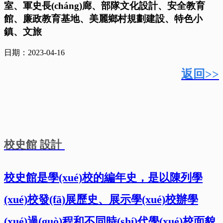
室、軍史長(cháng)廊、部隊文化設計、安全教育
館、廉政教育基地、美麗鄉村規劃建設、特色小
鎮、文旅
日期：2023-04-16
返回>>
校史館 設計
校史館是學(xué)校的編年史，是以陳列學
(xué)校發(fā)展歷史、展示學(xué)校辦學
(xué)過(guò)程和不同時(shí)代學(xué)校面貌