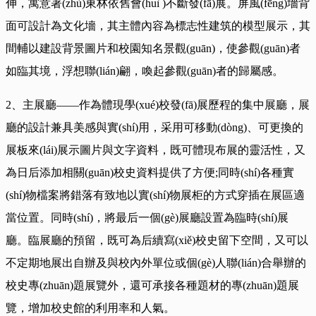
伸，寓意著(zhù)東林依舊會(huì )不斷發(fā)展。屏風(fēng)墻背
面可設計為文化墻，其主體內容為標志性建筑的模型展示，其
間輔以建設背景圖片和校園知名景觀(guān)，使參觀(guān)者
如臨其境，浮想聯(lián)翩，喚起參觀(guān)者的歸屬感。
2、主展廳——作為體現學(xué)校發(fā)展歷程的集中展廳，展
廳的設計兼具美感與實(shí)用，采用可移動(dòng)、可更換的
展板來(lái)展示圖片與文字資料，既可體現布展的靈活性，又
為日后添加相關(guān)校史資料提供了方便;同時(shí)各種實
(shí)物檔案將錯落有致地以實(shí)物展柜的方式穿插在展區適
當位置。同時(shí)，將最后一個(gè)展廳設置為臨時(shí)展
廳。臨展廳的預留，既可為后續寫(xiě)校史留下空間，又可以
不定期地展出自辦及與校內外單位或個(gè)人聯(lián)合舉辦的
校史專(zhuān)題展覽外，還可承接各種題材的專(zhuān)題展
覽，增加校史館的利用率和人氣。