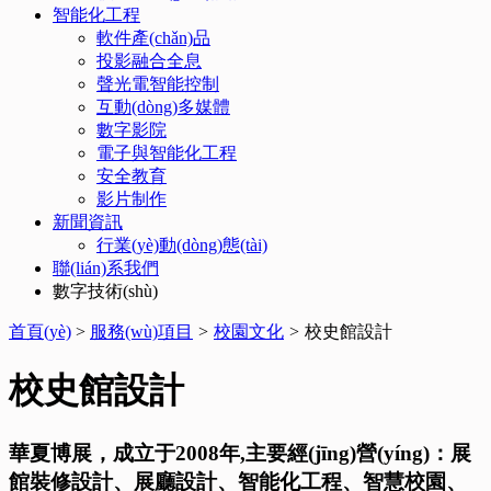
智能化工程
軟件產(chǎn)品
投影融合全息
聲光電智能控制
互動(dòng)多媒體
數字影院
電子與智能化工程
安全教育
影片制作
新聞資訊
行業(yè)動(dòng)態(tài)
聯(lián)系我們
數字技術(shù)
首頁(yè)
>
服務(wù)項目
>
校園文化
>
校史館設計
校史館設計
華夏博展，成立于2008年,主要經(jīng)營(yíng)：展
館裝修設計、展廳設計、智能化工程、智慧校園、